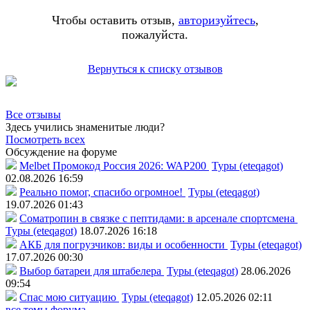
Чтобы оставить отзыв,
авторизуйтесь
,
пожалуйста.
Вернуться к списку отзывов
Все отзывы
Здесь учились знаменитые люди?
Посмотреть всех
Обсуждение на форуме
Melbet Промокод Россия 2026: WAP200
Туры (eteqagot)
02.08.2026 16:59
Реально помог, спасибо огромное!
Туры (eteqagot)
19.07.2026 01:43
Соматропин в связке с пептидами: в арсенале спортсмена
Туры (eteqagot)
18.07.2026 16:18
АКБ для погрузчиков: виды и особенности
Туры (eteqagot)
17.07.2026 00:30
Выбор батареи для штабелера
Туры (eteqagot)
28.06.2026
09:54
Спас мою ситуацию
Туры (eteqagot)
12.05.2026 02:11
все темы форума