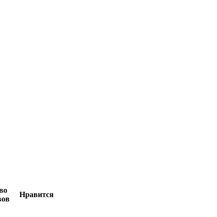
во
Нравится
вов