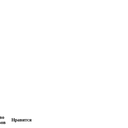
во
Нравится
вов