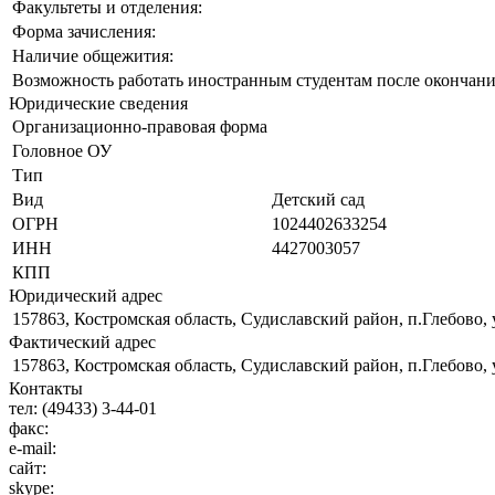
Факультеты и отделения:
Форма зачисления:
Наличие общежития:
Возможность работать иностранным студентам после окончани
Юридические сведения
Организационно-правовая форма
Головное ОУ
Тип
Вид
Детский сад
ОГРН
1024402633254
ИНН
4427003057
КПП
Юридический адрес
157863, Костромская область, Судиславский район, п.Глебово, 
Фактический адрес
157863, Костромская область, Судиславский район, п.Глебово, 
Контакты
тел:
(49433) 3-44-01
факс:
e-mail:
сайт:
skype: