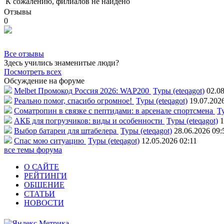
К сожалению, филиалов не найдено
Отзывы
0
Все отзывы
Здесь учились знаменитые люди?
Посмотреть всех
Обсуждение на форуме
Melbet Промокод Россия 2026: WAP200
Туры (eteqagot)
02.08
Реально помог, спасибо огромное!
Туры (eteqagot)
19.07.202
Соматропин в связке с пептидами: в арсенале спортсмена
Ту
АКБ для погрузчиков: виды и особенности
Туры (eteqagot)
1
Выбор батареи для штабелера
Туры (eteqagot)
28.06.2026 09:
Спас мою ситуацию
Туры (eteqagot)
12.05.2026 02:11
все темы форума
О САЙТЕ
РЕЙТИНГИ
ОБЩЕНИЕ
СТАТЬИ
НОВОСТИ