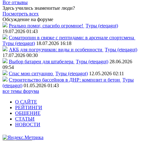
Все отзывы
Здесь учились знаменитые люди?
Посмотреть всех
Обсуждение на форуме
Реально помог, спасибо огромное!
Туры (eteqagot)
19.07.2026 01:43
Соматропин в связке с пептидами: в арсенале спортсмена
Туры (eteqagot)
18.07.2026 16:18
АКБ для погрузчиков: виды и особенности
Туры (eteqagot)
17.07.2026 00:30
Выбор батареи для штабелера
Туры (eteqagot)
28.06.2026
09:54
Спас мою ситуацию
Туры (eteqagot)
12.05.2026 02:11
Строительство бассейнов в ДНР: композит и бетон
Туры
(eteqagot)
01.05.2026 01:43
все темы форума
О САЙТЕ
РЕЙТИНГИ
ОБЩЕНИЕ
СТАТЬИ
НОВОСТИ