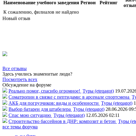
Наименование учебного заведения
Регион
Рейтинг
отзы
К сожалению, филиалов не найдено
Новый отзыв
Все отзывы
Здесь учились знаменитые люди?
Посмотреть всех
Обсуждение на форуме
Реально помог, спасибо огромное!
Туры (eteqagot)
19.07.202
Соматропин в связке с пептидами: в арсенале спортсмена
Ту
АКБ для погрузчиков: виды и особенности
Туры (eteqagot)
1
Выбор батареи для штабелера
Туры (eteqagot)
28.06.2026 09:
Спас мою ситуацию
Туры (eteqagot)
12.05.2026 02:11
Строительство бассейнов в ДНР: композит и бетон
Туры (et
все темы форума