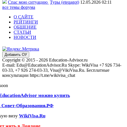
Спас мою ситуацию
Туры (eteqagot)
12.05.2026 02:11
все темы форума
О САЙТЕ
РЕЙТИНГИ
ОБЩЕНИЕ
СТАТЬИ
НОВОСТИ
Добавить ОУ
Copyright © 2015 - 2026 Education-Advisor.ru
E-mail: Edu@EducationAdvisor.Ru Skype: WikiVisa +7 926 734-
03-33, +7 926 274-03-33, Visa@VikiVisa.Ru. Бесплатные
консультации https://t.me/wikivisa_chat
 soon
EducationAdvisor можно купить
ь Совет-Образования.РФ
кую визу
WikiVisa.Ru
чет жить в Лондоне