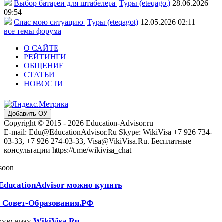
Выбор батареи для штабелера
Туры (eteqagot)
28.06.2026
09:54
Спас мою ситуацию
Туры (eteqagot)
12.05.2026 02:11
все темы форума
О САЙТЕ
РЕЙТИНГИ
ОБЩЕНИЕ
СТАТЬИ
НОВОСТИ
Добавить ОУ
Copyright © 2015 - 2026 Education-Advisor.ru
E-mail: Edu@EducationAdvisor.Ru Skype: WikiVisa +7 926 734-
03-33, +7 926 274-03-33, Visa@VikiVisa.Ru. Бесплатные
консультации https://t.me/wikivisa_chat
 soon
EducationAdvisor можно купить
ь Совет-Образования.РФ
кую визу
WikiVisa.Ru