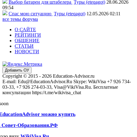
Выбор батареи для штабелера
Туры (eteqagot)
28.06.2026
09:54
Спас мою ситуацию
Туры (eteqagot)
12.05.2026 02:11
все темы форума
О САЙТЕ
РЕЙТИНГИ
ОБЩЕНИЕ
СТАТЬИ
НОВОСТИ
Добавить ОУ
Copyright © 2015 - 2026 Education-Advisor.ru
E-mail: Edu@EducationAdvisor.Ru Skype: WikiVisa +7 926 734-
03-33, +7 926 274-03-33, Visa@VikiVisa.Ru. Бесплатные
консультации https://t.me/wikivisa_chat
 soon
EducationAdvisor можно купить
ь Совет-Образования.РФ
кую визу
WikiVisa.Ru