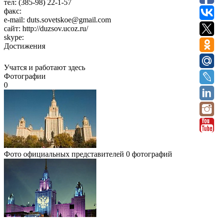
тел:
(385-98) 22-1-57
факс:
e-mail:
duts.sovetskoe@gmail.com
сайт:
http://duzsov.ucoz.ru/
skype:
Достижения
Учатся и работают здесь
Фотографии
0
Фото официальных представителей
0 фотографий