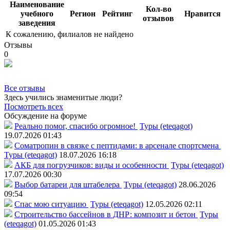
Наименование
Кол-во
учебного
Регион
Рейтинг
Нравится
отзывов
заведения
К сожалению, филиалов не найдено
Отзывы
0
Все отзывы
Здесь учились знаменитые люди?
Посмотреть всех
Обсуждение на форуме
Реально помог, спасибо огромное!
Туры (eteqagot)
19.07.2026 01:43
Соматропин в связке с пептидами: в арсенале спортсмена
Туры (eteqagot)
18.07.2026 16:18
АКБ для погрузчиков: виды и особенности
Туры (eteqagot)
17.07.2026 00:30
Выбор батареи для штабелера
Туры (eteqagot)
28.06.2026
09:54
Спас мою ситуацию
Туры (eteqagot)
12.05.2026 02:11
Строительство бассейнов в ДНР: композит и бетон
Туры
(eteqagot)
01.05.2026 01:43