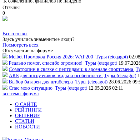
К сожалению, филиалов не найдено
Отзывы
0
Все отзывы
Здесь учились знаменитые люди?
Посмотреть всех
Обсуждение на форуме
Melbet Промокод Россия 2026: WAP200
Туры (eteqagot)
02.08
Реально помог, спасибо огромное!
Туры (eteqagot)
19.07.202
Соматропин в связке с пептидами: в арсенале спортсмена
Ту
АКБ для погрузчиков: виды и особенности
Туры (eteqagot)
1
Выбор батареи для штабелера
Туры (eteqagot)
28.06.2026 09:
Спас мою ситуацию
Туры (eteqagot)
12.05.2026 02:11
все темы форума
О САЙТЕ
РЕЙТИНГИ
ОБЩЕНИЕ
СТАТЬИ
НОВОСТИ