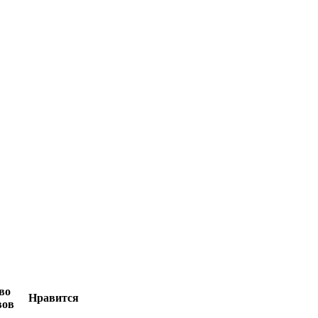
во
Нравится
вов