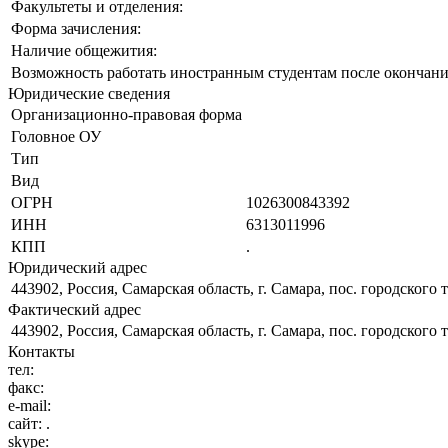
Факультеты и отделения:
Форма зачисления:
Наличие общежития:
Возможность работать иностранным студентам после окончани
Юридические сведения
Организационно-правовая форма
Головное ОУ
Тип
Вид
ОГРН
1026300843392
ИНН
6313011996
КПП
.
Юридический адрес
443902, Россия, Самарская область, г. Самара, пос. городского 
Фактический адрес
443902, Россия, Самарская область, г. Самара, пос. городского 
Контакты
тел:
факс:
e-mail:
сайт:
.
skype: