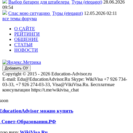
Выбор батареи для штабелера
Туры (eteqagot)
28.06.2026
09:54
Спас мою ситуацию
Туры (eteqagot)
12.05.2026 02:11
все темы форума
О САЙТЕ
РЕЙТИНГИ
ОБЩЕНИЕ
СТАТЬИ
НОВОСТИ
Добавить ОУ
Copyright © 2015 - 2026 Education-Advisor.ru
E-mail: Edu@EducationAdvisor.Ru Skype: WikiVisa +7 926 734-
03-33, +7 926 274-03-33, Visa@VikiVisa.Ru. Бесплатные
консультации https://t.me/wikivisa_chat
 soon
EducationAdvisor можно купить
ь Совет-Образования.РФ
кую визу
WikiVisa.Ru