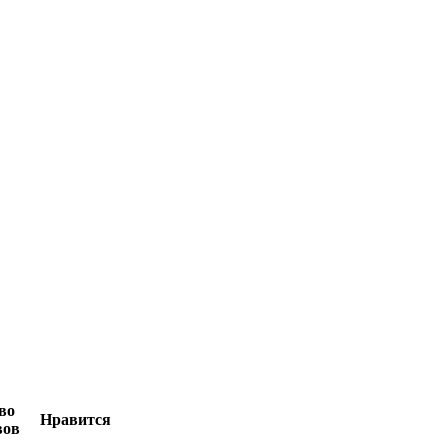
во
Нравится
вов