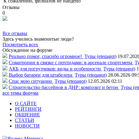
К сожалению, филиалов не найдено
Отзывы
0
Все отзывы
Здесь учились знаменитые люди?
Посмотреть всех
Обсуждение на форуме
Реально помог, спасибо огромное!
Туры (eteqagot)
19.07.202
Соматропин в связке с пептидами: в арсенале спортсмена
Ту
АКБ для погрузчиков: виды и особенности
Туры (eteqagot)
1
Выбор батареи для штабелера
Туры (eteqagot)
28.06.2026 09:
Спас мою ситуацию
Туры (eteqagot)
12.05.2026 02:11
Строительство бассейнов в ДНР: композит и бетон
Туры (et
все темы форума
О САЙТЕ
РЕЙТИНГИ
ОБЩЕНИЕ
СТАТЬИ
НОВОСТИ