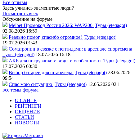
Все отзывы
Здесь учились знаменитые люди?
Посмотреть всех
Обсуждение на форуме
Melbet Промокод Россия 2026: WAP200
Туры (eteqagot)
02.08.2026 16:59
Реально помог, спасибо огромное!
Туры (eteqagot)
19.07.2026 01:43
Соматропин в связке с пептидами: в арсенале спортсмена
Туры (eteqagot)
18.07.2026 16:18
АКБ для погрузчиков: виды и особенности
Туры (eteqagot)
17.07.2026 00:30
Выбор батареи для штабелера
Туры (eteqagot)
28.06.2026
09:54
Спас мою ситуацию
Туры (eteqagot)
12.05.2026 02:11
все темы форума
О САЙТЕ
РЕЙТИНГИ
ОБЩЕНИЕ
СТАТЬИ
НОВОСТИ