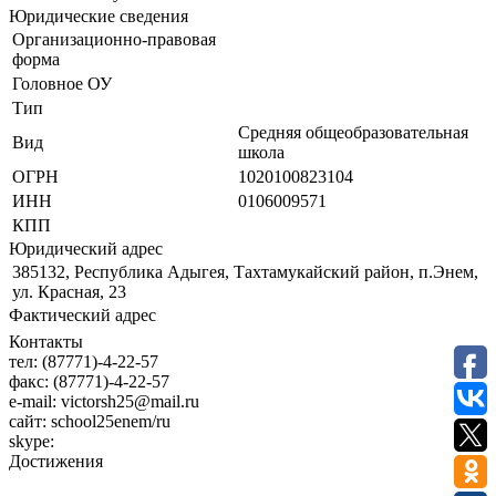
Юридические сведения
Организационно-правовая
форма
Головное ОУ
Тип
Средняя общеобразовательная
Вид
школа
ОГРН
1020100823104
ИНН
0106009571
КПП
Юридический адрес
385132, Республика Адыгея, Тахтамукайский район, п.Энем,
ул. Красная, 23
Фактический адрес
Контакты
тел:
(87771)-4-22-57
факс:
(87771)-4-22-57
e-mail:
victorsh25@mail.ru
сайт:
school25enem/ru
skype:
Достижения