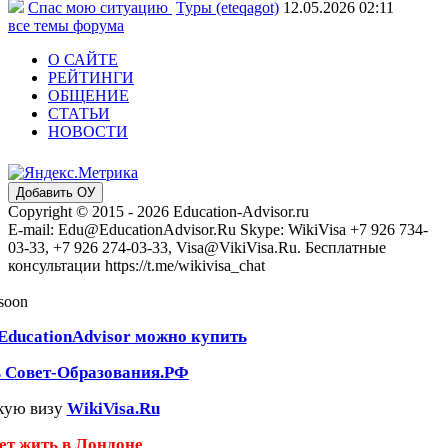
Спас мою ситуацию
Туры (eteqagot)
12.05.2026 02:11
все темы форума
О САЙТЕ
РЕЙТИНГИ
ОБЩЕНИЕ
СТАТЬИ
НОВОСТИ
Добавить ОУ
Copyright © 2015 - 2026 Education-Advisor.ru
E-mail: Edu@EducationAdvisor.Ru Skype: WikiVisa +7 926 734-
03-33, +7 926 274-03-33, Visa@VikiVisa.Ru. Бесплатные
консультации https://t.me/wikivisa_chat
 soon
EducationAdvisor можно купить
ь Совет-Образования.РФ
кую визу
WikiVisa.Ru
чет жить в Лондоне