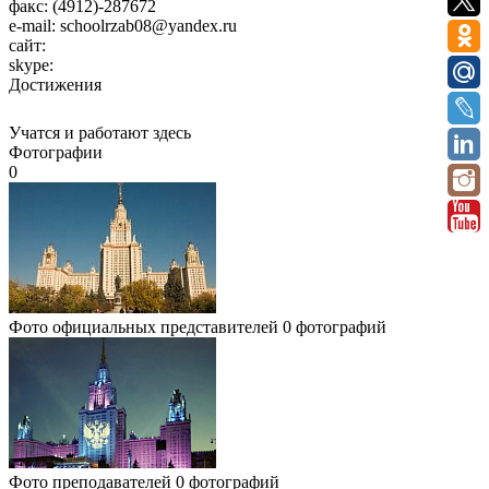
факс:
(4912)-287672
e-mail:
schoolrzab08@yandex.ru
сайт:
skype:
Достижения
Учатся и работают здесь
Фотографии
0
Фото официальных представителей
0 фотографий
Фото преподавателей
0 фотографий