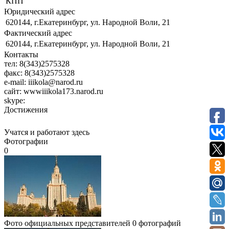
КПП
Юридический адрес
620144, г.Екатеринбург, ул. Народной Воли, 21
Фактический адрес
620144, г.Екатеринбург, ул. Народной Воли, 21
Контакты
тел:
8(343)2575328
факс:
8(343)2575328
e-mail:
iiikola@narod.ru
сайт:
wwwiiikola173.narod.ru
skype:
Достижения
Учатся и работают здесь
Фотографии
0
Фото официальных представителей
0 фотографий