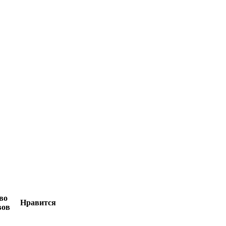
во
Нравится
вов