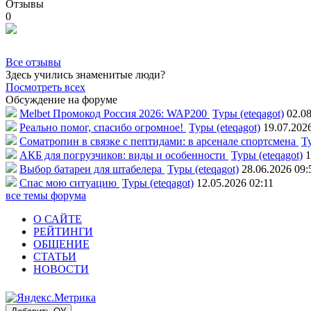
Отзывы
0
Все отзывы
Здесь учились знаменитые люди?
Посмотреть всех
Обсуждение на форуме
Melbet Промокод Россия 2026: WAP200
Туры (eteqagot)
02.08
Реально помог, спасибо огромное!
Туры (eteqagot)
19.07.202
Соматропин в связке с пептидами: в арсенале спортсмена
Ту
АКБ для погрузчиков: виды и особенности
Туры (eteqagot)
1
Выбор батареи для штабелера
Туры (eteqagot)
28.06.2026 09:
Спас мою ситуацию
Туры (eteqagot)
12.05.2026 02:11
все темы форума
О САЙТЕ
РЕЙТИНГИ
ОБЩЕНИЕ
СТАТЬИ
НОВОСТИ