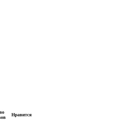
во
Нравится
вов