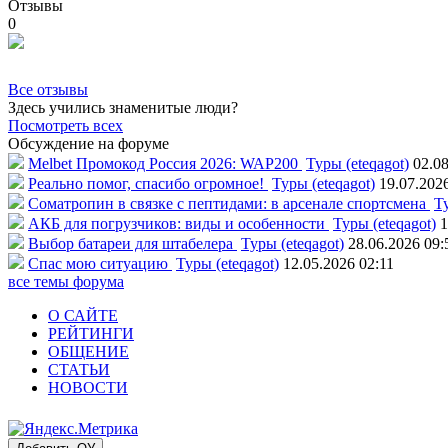
Отзывы
0
Все отзывы
Здесь учились знаменитые люди?
Посмотреть всех
Обсуждение на форуме
Melbet Промокод Россия 2026: WAP200
Туры (eteqagot)
02.08
Реально помог, спасибо огромное!
Туры (eteqagot)
19.07.202
Соматропин в связке с пептидами: в арсенале спортсмена
Ту
АКБ для погрузчиков: виды и особенности
Туры (eteqagot)
1
Выбор батареи для штабелера
Туры (eteqagot)
28.06.2026 09:
Спас мою ситуацию
Туры (eteqagot)
12.05.2026 02:11
все темы форума
О САЙТЕ
РЕЙТИНГИ
ОБЩЕНИЕ
СТАТЬИ
НОВОСТИ