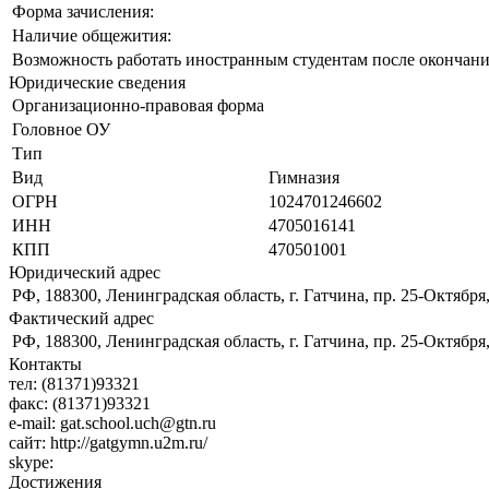
Форма зачисления:
Наличие общежития:
Возможность работать иностранным студентам после окончани
Юридические сведения
Организационно-правовая форма
Головное ОУ
Тип
Вид
Гимназия
ОГРН
1024701246602
ИНН
4705016141
КПП
470501001
Юридический адрес
РФ, 188300, Ленинградская область, г. Гатчина, пр. 25-Октября,
Фактический адрес
РФ, 188300, Ленинградская область, г. Гатчина, пр. 25-Октября,
Контакты
тел:
(81371)93321
факс:
(81371)93321
e-mail:
gat.school.uch@gtn.ru
сайт:
http://gatgymn.u2m.ru/
skype:
Достижения