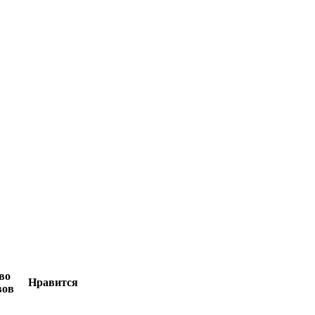
во
Нравится
вов