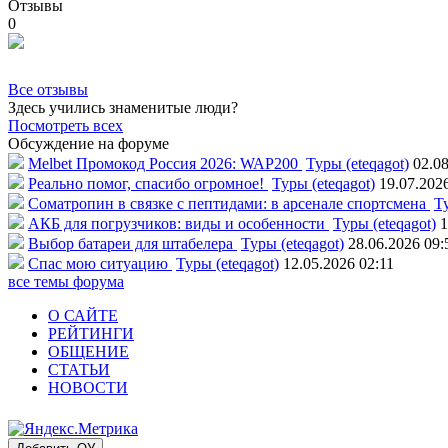
Отзывы
0
Все отзывы
Здесь учились знаменитые люди?
Посмотреть всех
Обсуждение на форуме
Melbet Промокод Россия 2026: WAP200
Туры (eteqagot)
02.08
Реально помог, спасибо огромное!
Туры (eteqagot)
19.07.202
Соматропин в связке с пептидами: в арсенале спортсмена
Ту
АКБ для погрузчиков: виды и особенности
Туры (eteqagot)
1
Выбор батареи для штабелера
Туры (eteqagot)
28.06.2026 09:
Спас мою ситуацию
Туры (eteqagot)
12.05.2026 02:11
все темы форума
О САЙТЕ
РЕЙТИНГИ
ОБЩЕНИЕ
СТАТЬИ
НОВОСТИ