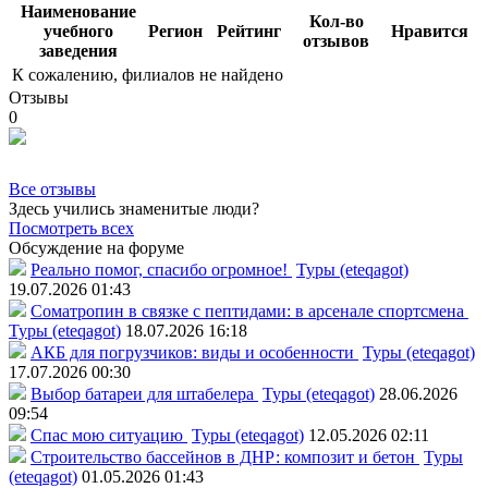
Наименование
Кол-во
учебного
Регион
Рейтинг
Нравится
отзывов
заведения
К сожалению, филиалов не найдено
Отзывы
0
Все отзывы
Здесь учились знаменитые люди?
Посмотреть всех
Обсуждение на форуме
Реально помог, спасибо огромное!
Туры (eteqagot)
19.07.2026 01:43
Соматропин в связке с пептидами: в арсенале спортсмена
Туры (eteqagot)
18.07.2026 16:18
АКБ для погрузчиков: виды и особенности
Туры (eteqagot)
17.07.2026 00:30
Выбор батареи для штабелера
Туры (eteqagot)
28.06.2026
09:54
Спас мою ситуацию
Туры (eteqagot)
12.05.2026 02:11
Строительство бассейнов в ДНР: композит и бетон
Туры
(eteqagot)
01.05.2026 01:43