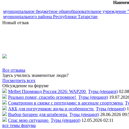
Наимен
муниципальное бюджетное общеобразовательное учреждение "
муниципального района Республики Татарстан
Новый отзыв
Все отзывы
Здесь учились знаменитые люди?
Посмотреть всех
Обсуждение на форуме
Melbet Промокод Россия 2026: WAP200
Туры (eteqagot)
02.08
Реально помог, спасибо огромное!
Туры (eteqagot)
19.07.202
Соматропин в связке с пептидами: в арсенале спортсмена
Ту
АКБ для погрузчиков: виды и особенности
Туры (eteqagot)
1
Выбор батареи для штабелера
Туры (eteqagot)
28.06.2026 09:
Спас мою ситуацию
Туры (eteqagot)
12.05.2026 02:11
все темы форума