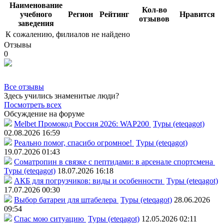
Наименование
Кол-во
учебного
Регион
Рейтинг
Нравится
отзывов
заведения
К сожалению, филиалов не найдено
Отзывы
0
Все отзывы
Здесь учились знаменитые люди?
Посмотреть всех
Обсуждение на форуме
Melbet Промокод Россия 2026: WAP200
Туры (eteqagot)
02.08.2026 16:59
Реально помог, спасибо огромное!
Туры (eteqagot)
19.07.2026 01:43
Соматропин в связке с пептидами: в арсенале спортсмена
Туры (eteqagot)
18.07.2026 16:18
АКБ для погрузчиков: виды и особенности
Туры (eteqagot)
17.07.2026 00:30
Выбор батареи для штабелера
Туры (eteqagot)
28.06.2026
09:54
Спас мою ситуацию
Туры (eteqagot)
12.05.2026 02:11