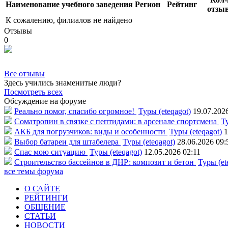
Наименование учебного заведения
Регион
Рейтинг
отзы
К сожалению, филиалов не найдено
Отзывы
0
Все отзывы
Здесь учились знаменитые люди?
Посмотреть всех
Обсуждение на форуме
Реально помог, спасибо огромное!
Туры (eteqagot)
19.07.202
Соматропин в связке с пептидами: в арсенале спортсмена
Ту
АКБ для погрузчиков: виды и особенности
Туры (eteqagot)
1
Выбор батареи для штабелера
Туры (eteqagot)
28.06.2026 09:
Спас мою ситуацию
Туры (eteqagot)
12.05.2026 02:11
Строительство бассейнов в ДНР: композит и бетон
Туры (et
все темы форума
О САЙТЕ
РЕЙТИНГИ
ОБЩЕНИЕ
СТАТЬИ
НОВОСТИ