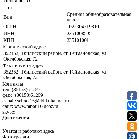
Головное ОУ
Тип
Средняя общеобразовательная
Вид
школа
ОГРН
1022304719810
ИНН
2351008595
КПП
235101001
Юридический адрес
352352, Тбилисский район, ст. Геймановская, ул.
Октябрьская, 72
Фактический адрес
352352, Тбилисский район, ст. Геймановская, ул.
Октябрьская, 72
Контакты
тел:
(86158)61269
факс:
(86158)61269
e-mail:
school16@tbl.kubannet.ru
сайт:
www.mbou16.ucoz.ru
skype:
Достижения
Учатся и работают здесь
Фотографии