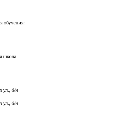
я обучения:
я школа
 ул., б/н
 ул., б/н