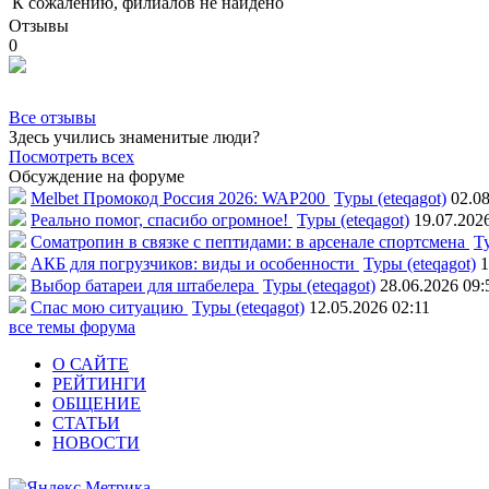
К сожалению, филиалов не найдено
Отзывы
0
Все отзывы
Здесь учились знаменитые люди?
Посмотреть всех
Обсуждение на форуме
Melbet Промокод Россия 2026: WAP200
Туры (eteqagot)
02.08
Реально помог, спасибо огромное!
Туры (eteqagot)
19.07.202
Соматропин в связке с пептидами: в арсенале спортсмена
Ту
АКБ для погрузчиков: виды и особенности
Туры (eteqagot)
1
Выбор батареи для штабелера
Туры (eteqagot)
28.06.2026 09:
Спас мою ситуацию
Туры (eteqagot)
12.05.2026 02:11
все темы форума
О САЙТЕ
РЕЙТИНГИ
ОБЩЕНИЕ
СТАТЬИ
НОВОСТИ