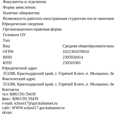
Факультеты и отделения:
Форма зачисления:
Наличие общежития:
Возможность работать иностранным студентам после окончани
Юридические сведения
Организационно-правовая форма
Головное ОУ
Тип
Вид
Средняя общеобразовательна
ОГРН
1022301070010
ИНН
2305020414
КПП
230501001
Юридический адрес
353288, Краснодарский край, г. Горячий Ключ, п. Молькино, без
Фактический адрес
353288, Краснодарский край, г. Горячий Ключ, п. Молькино, без
Контакты
тел:
8(86159) 59439
факс:
8(86159) 59439
e-mail:
school17@gor.kubannet.ru
сайт:
WWW.school17.gor.kubannet.ru
skype: