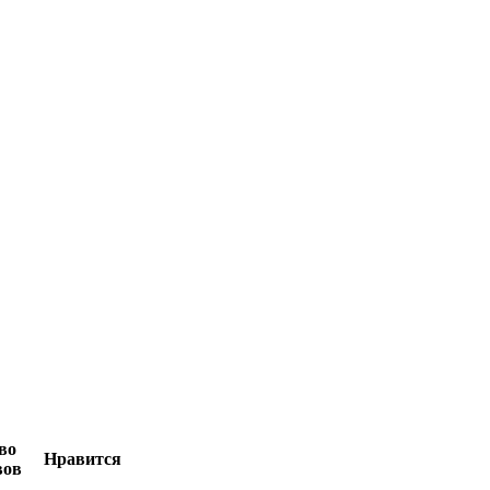
во
Нравится
вов