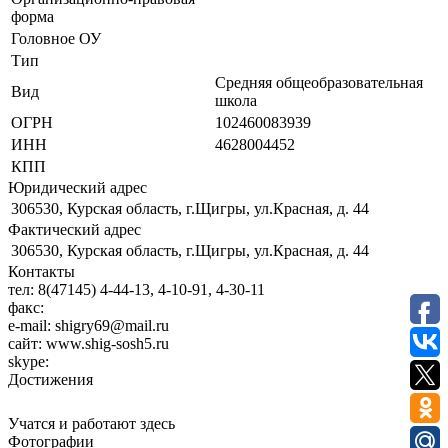
форма
Головное ОУ
Тип
Средняя общеобразовательная
Вид
школа
ОГРН
102460083939
ИНН
4628004452
КПП
Юридический адрес
306530, Курская область, г.Щигры, ул.Красная, д. 44
Фактический адрес
306530, Курская область, г.Щигры, ул.Красная, д. 44
Контакты
тел:
8(47145) 4-44-13, 4-10-91, 4-30-11
факс:
e-mail:
shigry69@mail.ru
сайт:
www.shig-sosh5.ru
skype:
Достижения
Учатся и работают здесь
Фотографии