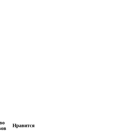
во
Нравится
вов