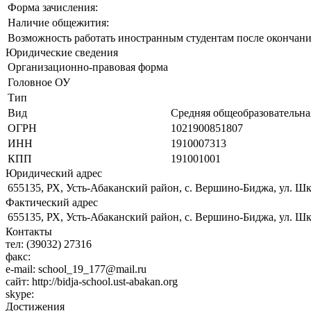
Форма зачисления:
Наличие общежития:
Возможность работать иностранным студентам после окончани
Юридические сведения
Организационно-правовая форма
Головное ОУ
Тип
Вид
Средняя общеобразовательна
ОГРН
1021900851807
ИНН
1910007313
КПП
191001001
Юридический адрес
655135, РХ, Усть-Абаканский район, с. Вершино-Биджа, ул. Шк
Фактический адрес
655135, РХ, Усть-Абаканский район, с. Вершино-Биджа, ул. Шк
Контакты
тел:
(39032) 27316
факс:
e-mail:
school_19_177@mail.ru
сайт:
http://bidja-school.ust-abakan.org
skype:
Достижения