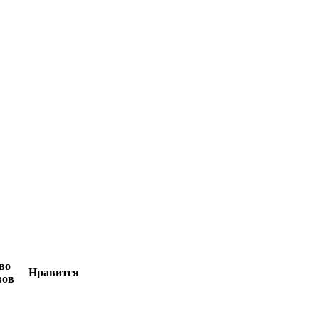
во
Нравится
вов