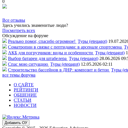
0
Все отзывы
Здесь учились знаменитые люди?
Посмотреть всех
Обсуждение на форуме
Реально помог, спасибо огромное!
Туры (eteqagot)
19.07.202
Соматропин в связке с пептидами: в арсенале спортсмена
Ту
АКБ для погрузчиков: виды и особенности
Туры (eteqagot)
1
Выбор батареи для штабелера
Туры (eteqagot)
28.06.2026 09:
Спас мою ситуацию
Туры (eteqagot)
12.05.2026 02:11
Строительство бассейнов в ДНР: композит и бетон
Туры (et
все темы форума
О САЙТЕ
РЕЙТИНГИ
ОБЩЕНИЕ
СТАТЬИ
НОВОСТИ
Добавить ОУ