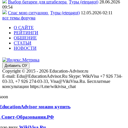
Выбор батареи для штабелера
Туры (eteqagot)
28.06.2026
09:54
Спас мою ситуацию
Туры (eteqagot)
12.05.2026 02:11
все темы форума
О САЙТЕ
РЕЙТИНГИ
ОБЩЕНИЕ
СТАТЬИ
НОВОСТИ
Добавить ОУ
Copyright © 2015 - 2026 Education-Advisor.ru
E-mail: Edu@EducationAdvisor.Ru Skype: WikiVisa +7 926 734-
03-33, +7 926 274-03-33, Visa@VikiVisa.Ru. Бесплатные
консультации https://t.me/wikivisa_chat
 soon
EducationAdvisor можно купить
ь Совет-Образования.РФ
кую визу
WikiVisa.Ru