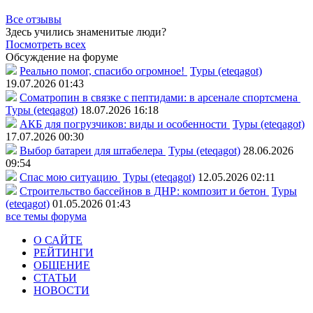
Все отзывы
Здесь учились знаменитые люди?
Посмотреть всех
Обсуждение на форуме
Реально помог, спасибо огромное!
Туры (eteqagot)
19.07.2026 01:43
Соматропин в связке с пептидами: в арсенале спортсмена
Туры (eteqagot)
18.07.2026 16:18
АКБ для погрузчиков: виды и особенности
Туры (eteqagot)
17.07.2026 00:30
Выбор батареи для штабелера
Туры (eteqagot)
28.06.2026
09:54
Спас мою ситуацию
Туры (eteqagot)
12.05.2026 02:11
Строительство бассейнов в ДНР: композит и бетон
Туры
(eteqagot)
01.05.2026 01:43
все темы форума
О САЙТЕ
РЕЙТИНГИ
ОБЩЕНИЕ
СТАТЬИ
НОВОСТИ