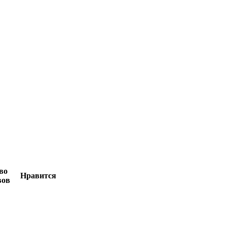
во
Нравится
вов