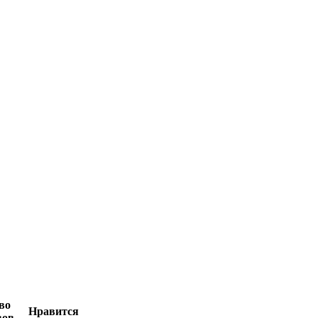
во
Нравится
вов