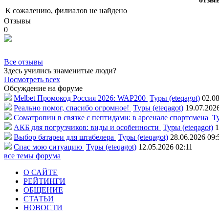
К сожалению, филиалов не найдено
Отзывы
0
Все отзывы
Здесь учились знаменитые люди?
Посмотреть всех
Обсуждение на форуме
Melbet Промокод Россия 2026: WAP200
Туры (eteqagot)
02.08
Реально помог, спасибо огромное!
Туры (eteqagot)
19.07.202
Соматропин в связке с пептидами: в арсенале спортсмена
Ту
АКБ для погрузчиков: виды и особенности
Туры (eteqagot)
1
Выбор батареи для штабелера
Туры (eteqagot)
28.06.2026 09:
Спас мою ситуацию
Туры (eteqagot)
12.05.2026 02:11
все темы форума
О САЙТЕ
РЕЙТИНГИ
ОБЩЕНИЕ
СТАТЬИ
НОВОСТИ