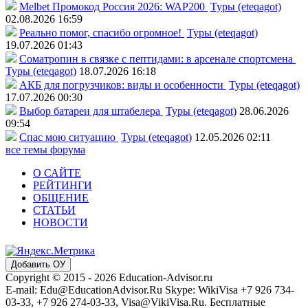
Melbet Промокод Россия 2026: WAP200
Туры (eteqagot)
02.08.2026 16:59
Реально помог, спасибо огромное!
Туры (eteqagot)
19.07.2026 01:43
Соматропин в связке с пептидами: в арсенале спортсмена
Туры (eteqagot)
18.07.2026 16:18
АКБ для погрузчиков: виды и особенности
Туры (eteqagot)
17.07.2026 00:30
Выбор батареи для штабелера
Туры (eteqagot)
28.06.2026
09:54
Спас мою ситуацию
Туры (eteqagot)
12.05.2026 02:11
все темы форума
О САЙТЕ
РЕЙТИНГИ
ОБЩЕНИЕ
СТАТЬИ
НОВОСТИ
Добавить ОУ
Copyright © 2015 - 2026 Education-Advisor.ru
E-mail: Edu@EducationAdvisor.Ru Skype: WikiVisa +7 926 734-
03-33, +7 926 274-03-33, Visa@VikiVisa.Ru. Бесплатные