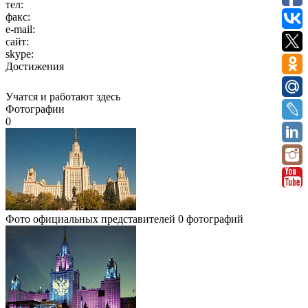
тел:
факс:
e-mail:
сайт:
skype:
Достижения
Учатся и работают здесь
Фотографии
0
Фото официальных представителей
0 фотографий