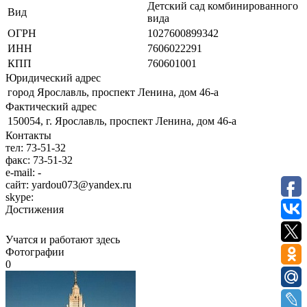
Детский сад комбинированного
Вид
вида
ОГРН
1027600899342
ИНН
7606022291
КПП
760601001
Юридический адрес
город Ярославль, проспект Ленина, дом 46-а
Фактический адрес
150054, г. Ярославль, проспект Ленина, дом 46-а
Контакты
тел:
73-51-32
факс:
73-51-32
e-mail:
-
сайт:
yardou073@yandex.ru
skype:
Достижения
Учатся и работают здесь
Фотографии
0