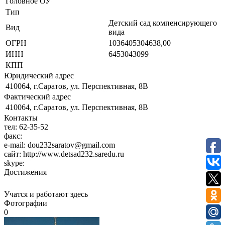
Головное ОУ
Тип
Детский сад компенсирующего
Вид
вида
ОГРН
1036405304638,00
ИНН
6453043099
КПП
Юридический адрес
410064, г.Саратов, ул. Перспективная, 8В
Фактический адрес
410064, г.Саратов, ул. Перспективная, 8В
Контакты
тел:
62-35-52
факс:
e-mail:
dou232saratov@gmail.com
сайт:
http://www.detsad232.saredu.ru
skype:
Достижения
Учатся и работают здесь
Фотографии
0