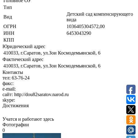
Головное ОУ
Тип
Детский сад компенсирующего
Вид
вида
ОГРН
1036405304572,00
ИНН
6453043290
КПП
Юридический адрес
410033, г.Саратов, ул.Зои Космодемьянской, 6
Фактический адрес
410033, г.Саратов, ул.Зои Космодемьянской, 6
Контакты
тел:
63-76-24
факс:
e-mail:
сайт:
http://dou82saratov.narod.ru
skype:
Достижения
Учатся и работают здесь
Фотографии
0