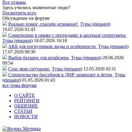
Все отзывы
Здесь учились знаменитые люди?
Посмотреть всех
Обсуждение на форуме
Реально помог, спасибо огромное!
Туры (eteqagot)
19.07.2026 01:43
Соматропин в связке с пептидами: в арсенале спортсмена
Туры (eteqagot)
18.07.2026 16:18
АКБ для погрузчиков: виды и особенности
Туры (eteqagot)
17.07.2026 00:30
Выбор батареи для штабелера
Туры (eteqagot)
28.06.2026
09:54
Спас мою ситуацию
Туры (eteqagot)
12.05.2026 02:11
Строительство бассейнов в ДНР: композит и бетон
Туры
(eteqagot)
01.05.2026 01:43
все темы форума
О САЙТЕ
РЕЙТИНГИ
ОБЩЕНИЕ
СТАТЬИ
НОВОСТИ