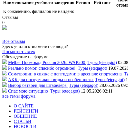
Наименование учебного заведения
Регион
Рейтинг
отзы
К сожалению, филиалов не найдено
Отзывы
0
Все отзывы
Здесь учились знаменитые люди?
Посмотреть всех
Обсуждение на форуме
Melbet Промокод Россия 2026: WAP200
Туры (eteqagot)
02.08
Реально помог, спасибо огромное!
Туры (eteqagot)
19.07.202
Соматропин в связке с пептидами: в арсенале спортсмена
Ту
АКБ для погрузчиков: виды и особенности
Туры (eteqagot)
1
Выбор батареи для штабелера
Туры (eteqagot)
28.06.2026 09:
Спас мою ситуацию
Туры (eteqagot)
12.05.2026 02:11
все темы форума
О САЙТЕ
РЕЙТИНГИ
ОБЩЕНИЕ
СТАТЬИ
НОВОСТИ