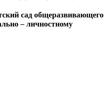
тский сад общеразвивающего
ально – личностному