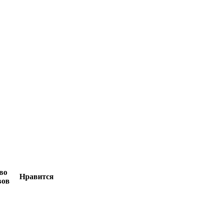
во
Нравится
вов