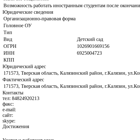
Возможность работать иностранным студентам после окончани
Юридические сведения
Организационно-правовая форма
Головное ОУ
Тип
Вид
Детский сад
ОГРН
1026901669156
ИНН
6925004723
КПП
Юридический адрес
171573, Тверская область, Калязинский район, г.Калязин, ул.Ко
Фактический адрес
171573, Тверская область, Калязинский район, г.Калязин, ул.Ко
Контакты
тел:
84824920213
факс:
e-mail:
сайт:
skype:
Достижения