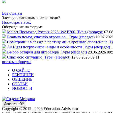
Все отзывы
Здесь учились знаменитые люди?
Посмотреть всех
Обсуждение на форуме
Melbet Промокод Россия 2026: WAP200
Туры (eteqagot)
02.08
Реально помог, спасибо огромное!
Туры (eteqagot)
19.07.202
Соматропин в связке с пептидами: в арсенале спортсмена
Ту
АКБ для погрузчиков: виды и особенности
Туры (eteqagot)
1
Выбор батареи для штабелера
Туры (eteqagot)
28.06.2026 09:
Спас мою ситуацию
Туры (eteqagot)
12.05.2026 02:11
все темы форума
О САЙТЕ
РЕЙТИНГИ
ОБЩЕНИЕ
СТАТЬИ
НОВОСТИ
Добавить ОУ
Copyright © 2015 - 2026 Education-Advisor.ru