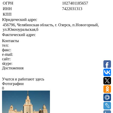
ОГРН
1027401185657
ИНН
7422031313
КПП
Юридический адрес
456796, Челябинская область, г. Озерск, п.Новогорный,
ул.Южноуральская,6
Фактический адрес
Контакты
тел:
факс:
e-mail:
сайт:
skype:
Достижения
Учатся и работают здесь
Фотографии
0