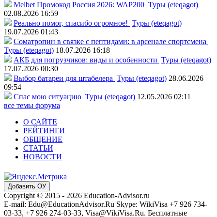
Melbet Промокод Россия 2026: WAP200
Туры (eteqagot)
02.08.2026 16:59
Реально помог, спасибо огромное!
Туры (eteqagot)
19.07.2026 01:43
Соматропин в связке с пептидами: в арсенале спортсмена
Туры (eteqagot)
18.07.2026 16:18
АКБ для погрузчиков: виды и особенности
Туры (eteqagot)
17.07.2026 00:30
Выбор батареи для штабелера
Туры (eteqagot)
28.06.2026
09:54
Спас мою ситуацию
Туры (eteqagot)
12.05.2026 02:11
все темы форума
О САЙТЕ
РЕЙТИНГИ
ОБЩЕНИЕ
СТАТЬИ
НОВОСТИ
Добавить ОУ
Copyright © 2015 - 2026 Education-Advisor.ru
E-mail: Edu@EducationAdvisor.Ru Skype: WikiVisa +7 926 734-
03-33, +7 926 274-03-33, Visa@VikiVisa.Ru. Бесплатные