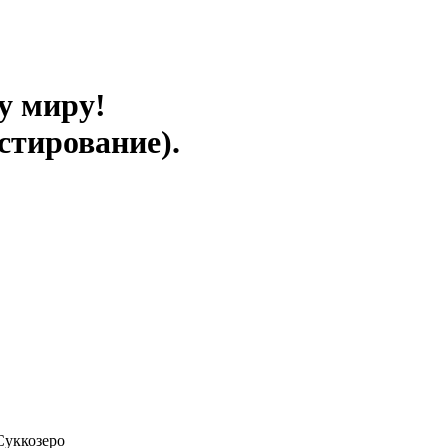
у миру!
стирование).
Суккозеро