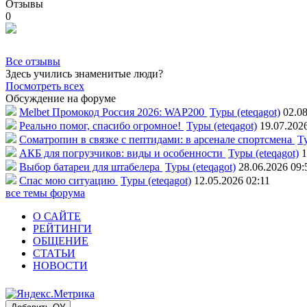
Отзывы
0
Все отзывы
Здесь учились знаменитые люди?
Посмотреть всех
Обсуждение на форуме
Melbet Промокод Россия 2026: WAP200
Туры (eteqagot)
02.08
Реально помог, спасибо огромное!
Туры (eteqagot)
19.07.202
Соматропин в связке с пептидами: в арсенале спортсмена
Ту
АКБ для погрузчиков: виды и особенности
Туры (eteqagot)
1
Выбор батареи для штабелера
Туры (eteqagot)
28.06.2026 09:
Спас мою ситуацию
Туры (eteqagot)
12.05.2026 02:11
все темы форума
О САЙТЕ
РЕЙТИНГИ
ОБЩЕНИЕ
СТАТЬИ
НОВОСТИ