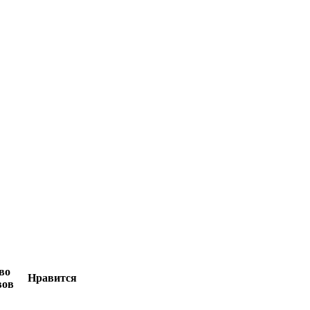
во
Нравится
вов