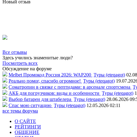
Новый отзыв
Все отзывы
Здесь учились знаменитые люди?
Посмотреть всех
Обсуждение на форуме
Melbet Промокод Россия 2026: WAP200
Туры (eteqagot)
02.08
Реально помог, спасибо огромное!
Туры (eteqagot)
19.07.202
Соматропин в связке с пептидами: в арсенале спортсмена
Ту
АКБ для погрузчиков: виды и особенности
Туры (eteqagot)
1
Выбор батареи для штабелера
Туры (eteqagot)
28.06.2026 09:
Спас мою ситуацию
Туры (eteqagot)
12.05.2026 02:11
все темы форума
О САЙТЕ
РЕЙТИНГИ
ОБЩЕНИЕ