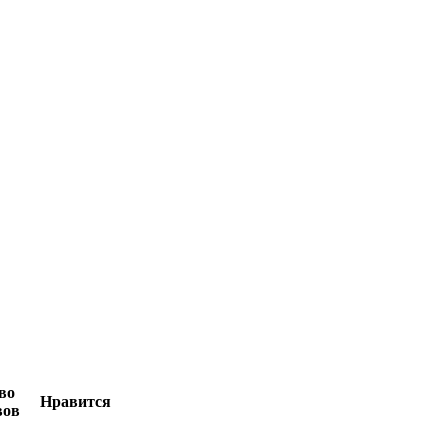
во
Нравится
вов