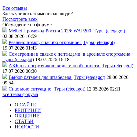
Все отзывы
Здесь учились знаменитые люди?
Посмотреть всех
Обсуждение на форуме
Melbet Промокод Россия 2026: WAP200
Туры (eteqagot)
02.08.2026 16:59
Реально помог, спасибо огромное!
Туры (eteqagot)
19.07.2026 01:43
Соматропин в связке с пептидами: в арсенале спортсмена
Туры (eteqagot)
18.07.2026 16:18
АКБ для погрузчиков: виды и особенности
Туры (eteqagot)
17.07.2026 00:30
Выбор батареи для штабелера
Туры (eteqagot)
28.06.2026
09:54
Спас мою ситуацию
Туры (eteqagot)
12.05.2026 02:11
все темы форума
О САЙТЕ
РЕЙТИНГИ
ОБЩЕНИЕ
СТАТЬИ
НОВОСТИ