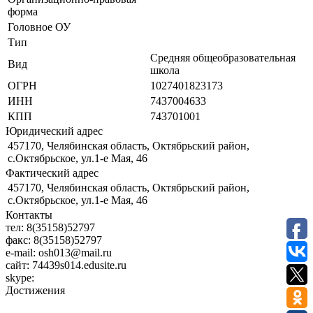
форма
Головное ОУ
Тип
Средняя общеобразовательная
Вид
школа
ОГРН
1027401823173
ИНН
7437004633
КПП
743701001
Юридический адрес
457170, Челябинская область, Октябрьский район,
с.Октябрьское, ул.1-е Мая, 46
Фактический адрес
457170, Челябинская область, Октябрьский район,
с.Октябрьское, ул.1-е Мая, 46
Контакты
тел:
8(35158)52797
факс:
8(35158)52797
e-mail:
osh013@mail.ru
сайт:
74439s014.edusite.ru
skype:
Достижения