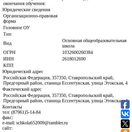
окончания обучения:
Юридические сведения
Организационно-правовая
форма
Головное ОУ
Тип
Основная общеобразовательная
Вид
школа
ОГРН
1032600260384
ИНН
2618012690
КПП
Юридический адрес
Российская Федерация, 357350, Ставропольский край,
Предгорный район, станица Ессентукская, улица Этокская, 4
Фактический адрес
Российская Федерация, 357350, Ставропольский край,
Предгорный район, станица Ессентукская, улица Этокская, 4
Контакты
тел:
(87961)5-14-84
факс:
e-mail:
schkola652009@rambler.ru
сайт: