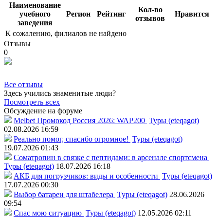
Наименование
Кол-во
учебного
Регион
Рейтинг
Нравится
отзывов
заведения
К сожалению, филиалов не найдено
Отзывы
0
Все отзывы
Здесь учились знаменитые люди?
Посмотреть всех
Обсуждение на форуме
Melbet Промокод Россия 2026: WAP200
Туры (eteqagot)
02.08.2026 16:59
Реально помог, спасибо огромное!
Туры (eteqagot)
19.07.2026 01:43
Соматропин в связке с пептидами: в арсенале спортсмена
Туры (eteqagot)
18.07.2026 16:18
АКБ для погрузчиков: виды и особенности
Туры (eteqagot)
17.07.2026 00:30
Выбор батареи для штабелера
Туры (eteqagot)
28.06.2026
09:54
Спас мою ситуацию
Туры (eteqagot)
12.05.2026 02:11