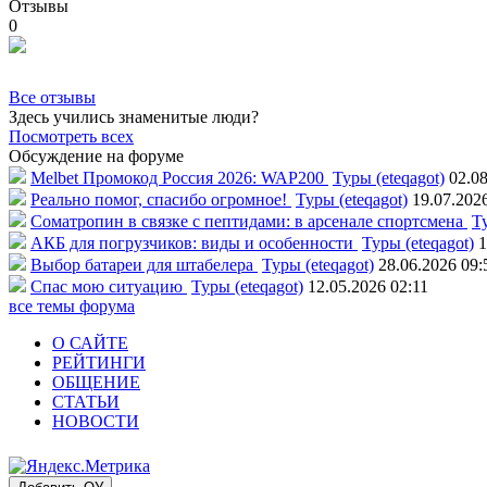
Отзывы
0
Все отзывы
Здесь учились знаменитые люди?
Посмотреть всех
Обсуждение на форуме
Melbet Промокод Россия 2026: WAP200
Туры (eteqagot)
02.08
Реально помог, спасибо огромное!
Туры (eteqagot)
19.07.202
Соматропин в связке с пептидами: в арсенале спортсмена
Ту
АКБ для погрузчиков: виды и особенности
Туры (eteqagot)
1
Выбор батареи для штабелера
Туры (eteqagot)
28.06.2026 09:
Спас мою ситуацию
Туры (eteqagot)
12.05.2026 02:11
все темы форума
О САЙТЕ
РЕЙТИНГИ
ОБЩЕНИЕ
СТАТЬИ
НОВОСТИ