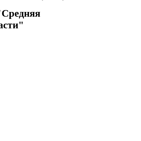
"Средняя
асти"