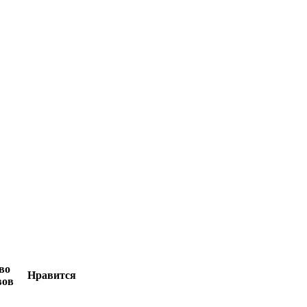
во
Нравится
вов