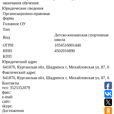
окончания обучения:
Юридические сведения
Организационно-правовая
форма
Головное ОУ
Тип
Детско-юношеская спортивная
Вид
школа
ОГРН
1054516001440
ИНН
4502016890
КПП
Юридический адрес
641870, Курганская обл, Шадринск г, Михайловская ул, 87, б
Фактический адрес
641870, Курганская обл, Шадринск г, Михайловская ул, 87, б
Контакты
тел:
3525352079
факс:
e-mail:
сайт:
skype:
Достижения